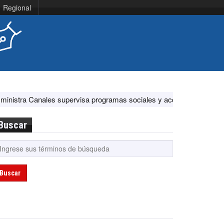
Regional
supervisa programas sociales y acciones ante El Niño
EE.UU. feli
Buscar
Buscar