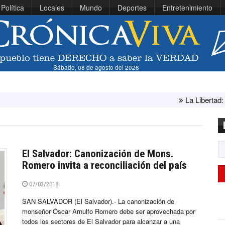
Política
Locales
Mundo
Deportes
Entretenimiento
Sábado, 08 de agosto del 2026
La Libertad: ministra Canales 
El Salvador: Canonización de Mons.
Romero invita a reconciliación del país
07/03/2018
SAN SALVADOR (El Salvador).- La canonización de
monseñor Óscar Arnulfo Romero debe ser aprovechada por
todos los sectores de El Salvador para alcanzar a una