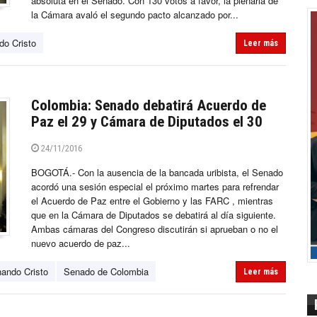
absoluta en el Senado. Con 130 votos a favor, la plenaria de
la Cámara avaló el segundo pacto alcanzado por...
do Cristo
Leer más
Colombia: Senado debatirá Acuerdo de
Paz el 29 y Cámara de Diputados el 30
24/11/2016
BOGOTÁ.- Con la ausencia de la bancada uribista, el Senado
acordó una sesión especial el próximo martes para refrendar
el Acuerdo de Paz entre el Gobierno y las FARC , mientras
que en la Cámara de Diputados se debatirá al día siguiente.
Ambas cámaras del Congreso discutirán si aprueban o no el
nuevo acuerdo de paz...
ando Cristo
Senado de Colombia
Leer más