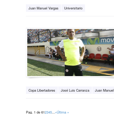
Juan Manuel Vargas
Universitario
Copa Libertadores
José Luis Carranza
Juan Manuel
Pag. 1 de 6
1
2
3
4
5
...
»
Última »