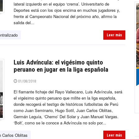
lateral izquierdo en el equipo ‘crema’. Universitario de
Deportes está con los ojos encima en muchos jugadores y,
frente al Campeonato Nacional del próximo año, afirmo la
salida del...
ntralizado
Leer más
Luis Advíncula: el vigésimo quinto
peruano en jugar en la liga española
01/08/2018
El flamante fichaje del Rayo Vallecano, Luis Advíncula, será
el vigésimo quinto peruano que milite en la liga española,
donde recogerá el testigo de históricos futbolistas de Perú
como Juan Seminario, Hugo Sotil, Juan Carlos Oblitas,
Germán Leguía, ‘Chemo’ Del Solar y Juan Manuel Vargas.
‘Bolt’, como se le conoce a Advíncula no solo por...
 Carlos Oblitas
Leer más