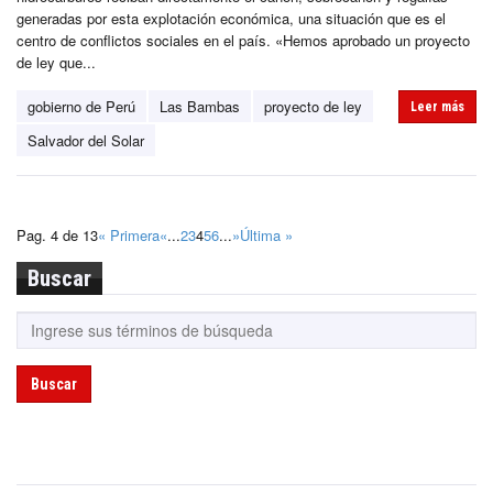
generadas por esta explotación económica, una situación que es el
centro de conflictos sociales en el país. «Hemos aprobado un proyecto
de ley que...
gobierno de Perú
Las Bambas
proyecto de ley
Leer más
Salvador del Solar
Pag. 4 de 13
« Primera
«
...
2
3
4
5
6
...
»
Última »
Buscar
Buscar