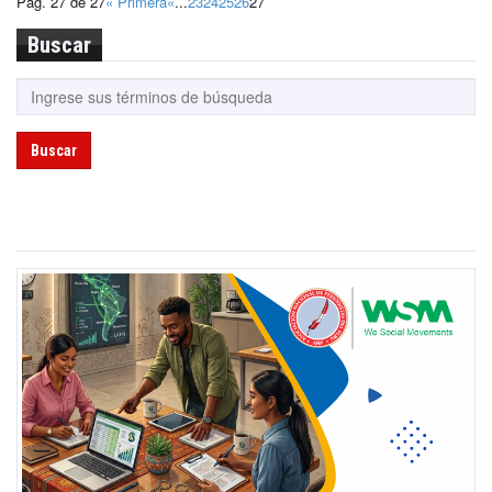
Pag. 27 de 27
« Primera
«
...
23
24
25
26
27
Buscar
Buscar