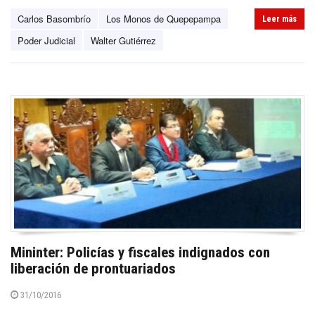
Carlos Basombrío
Los Monos de Quepepampa
Leer más
Poder Judicial
Walter Gutiérrez
Mininter: Policías y fiscales indignados con
liberación de prontuariados
31/10/2016