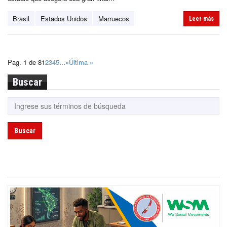
Brasil
Estados Unidos
Marruecos
Leer más
Pag. 1 de 8
1
2
3
4
5
...
»
Última »
Buscar
Buscar