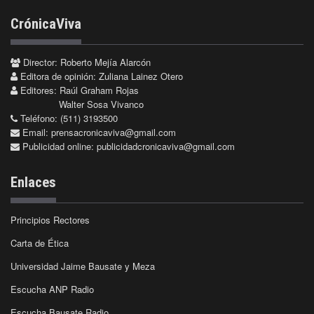
CrónicaViva
Director: Roberto Mejía Alarcón
Editora de opinión: Zuliana Lainez Otero
Editores: Raúl Graham Rojas
Walter Sosa Vivanco
Teléfono: (511) 3193500
Email:
prensacronicaviva@gmail.com
Publicidad online:
publicidadcronicaviva@gmail.com
Enlaces
Principios Rectores
Carta de Ética
Universidad Jaime Bausate y Meza
Escucha ANP Radio
Escucha Bausate Radio