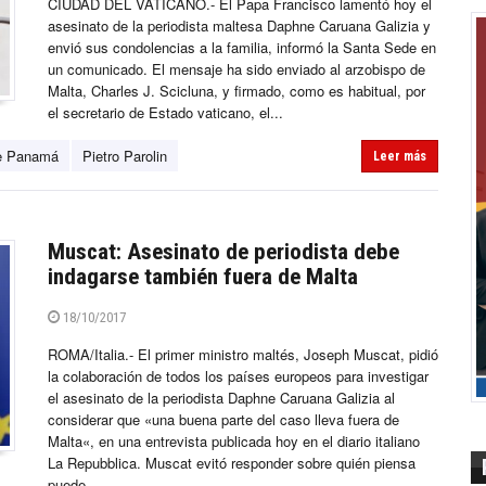
CIUDAD DEL VATICANO.- El Papa Francisco lamentó hoy el
asesinato de la periodista maltesa Daphne Caruana Galizia y
envió sus condolencias a la familia, informó la Santa Sede en
un comunicado. El mensaje ha sido enviado al arzobispo de
Malta, Charles J. Scicluna, y firmado, como es habitual, por
el secretario de Estado vaticano, el...
e Panamá
Pietro Parolin
Leer más
Muscat: Asesinato de periodista debe
indagarse también fuera de Malta
18/10/2017
ROMA/Italia.- El primer ministro maltés, Joseph Muscat, pidió
la colaboración de todos los países europeos para investigar
el asesinato de la periodista Daphne Caruana Galizia al
considerar que «una buena parte del caso lleva fuera de
Malta«, en una entrevista publicada hoy en el diario italiano
La Repubblica. Muscat evitó responder sobre quién piensa
puede...