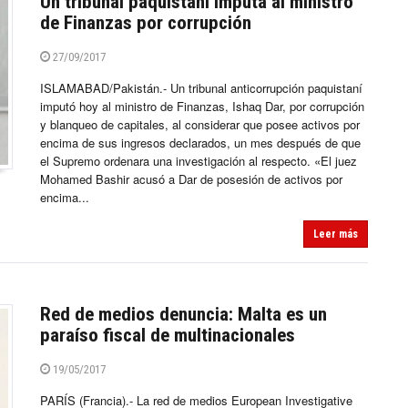
Un tribunal paquistaní imputa al ministro
de Finanzas por corrupción
27/09/2017
ISLAMABAD/Pakistán.- Un tribunal anticorrupción paquistaní
imputó hoy al ministro de Finanzas, Ishaq Dar, por corrupción
y blanqueo de capitales, al considerar que posee activos por
encima de sus ingresos declarados, un mes después de que
el Supremo ordenara una investigación al respecto. «El juez
Mohamed Bashir acusó a Dar de posesión de activos por
encima...
Leer más
Red de medios denuncia: Malta es un
paraíso fiscal de multinacionales
19/05/2017
PARÍS (Francia).- La red de medios European Investigative