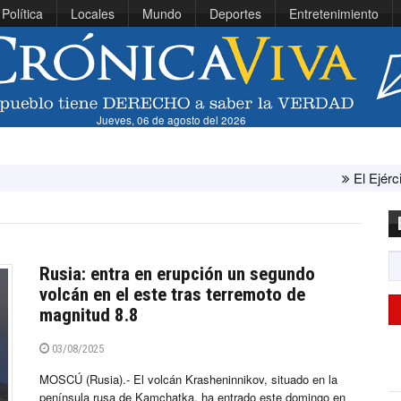
Política
Locales
Mundo
Deportes
Entretenimiento
Jueves, 06 de agosto del 2026
El Ejército de Estad
Rusia: entra en erupción un segundo
volcán en el este tras terremoto de
magnitud 8.8
03/08/2025
MOSCÚ (Rusia).- El volcán Krasheninnikov, situado en la
península rusa de Kamchatka, ha entrado este domingo en