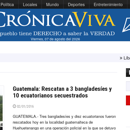
Política
Locales
Mundo
Deportes
Entretenimiento
Viernes, 07 de agosto del 2026
Líbano e Israel
Guatemala: Rescatan a 3 bangladesíes y
10 ecuatorianos secuestrados
02/01/2016
GUATEMALA.- Tres bangladesíes y diez ecuatorianos fueron
rescatados hoy en la localidad guatemalteca de
Huehuetenango en una operación policial en la que se detuvo