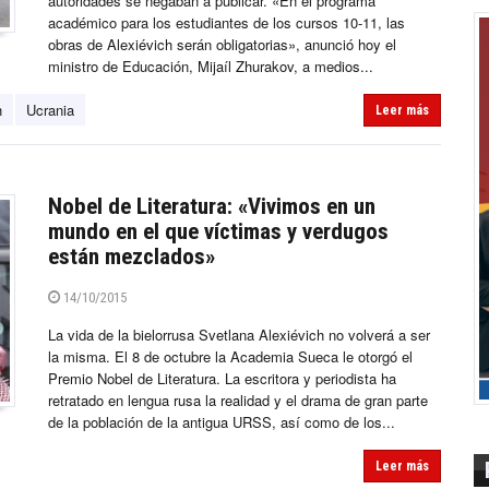
autoridades se negaban a publicar. «En el programa
académico para los estudiantes de los cursos 10-11, las
obras de Alexiévich serán obligatorias», anunció hoy el
ministro de Educación, Mijaíl Zhurakov, a medios...
h
Ucrania
Leer más
Nobel de Literatura: «Vivimos en un
mundo en el que víctimas y verdugos
están mezclados»
14/10/2015
La vida de la bielorrusa Svetlana Alexiévich no volverá a ser
la misma. El 8 de octubre la Academia Sueca le otorgó el
Premio Nobel de Literatura. La escritora y periodista ha
retratado en lengua rusa la realidad y el drama de gran parte
de la población de la antigua URSS, así como de los...
Leer más