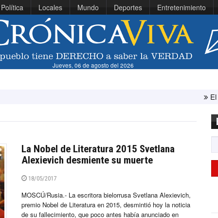
Política
Locales
Mundo
Deportes
Entretenimiento
Jueves, 06 de agosto del 2026
El Ejército de E
La Nobel de Literatura 2015 Svetlana
Alexievich desmiente su muerte
18/05/2017
MOSCÚ/Rusia.- La escritora bielorrusa Svetlana Alexievich,
premio Nobel de Literatura en 2015, desmintió hoy la noticia
de su fallecimiento, que poco antes había anunciado en