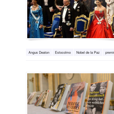
Angus Deaton
Estocolmo
Nobel de la Paz
premi