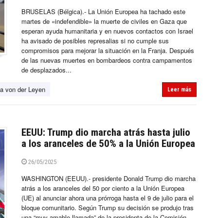
BRUSELAS (Bélgica).- La Unión Europea ha tachado este
martes de «indefendible» la muerte de civiles en Gaza que
esperan ayuda humanitaria y en nuevos contactos con Israel
ha avisado de posibles represalias si no cumple sus
compromisos para mejorar la situación en la Franja. Después
de las nuevas muertes en bombardeos contra campamentos
de desplazados...
la von der Leyen
Leer más
EEUU: Trump dio marcha atrás hasta julio
a los aranceles de 50% a la Unión Europea
26/05/2025
WASHINGTON (EEUU).- presidente Donald Trump dio marcha
atrás a los aranceles del 50 por ciento a la Unión Europea
(UE) al anunciar ahora una prórroga hasta el 9 de julio para el
bloque comunitario. Según Trump su decisión se produjo tras
una “muy amable llamada” de la presidenta de la Comisión