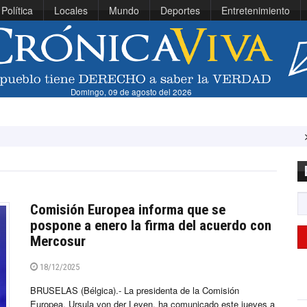
Política
Locales
Mundo
Deportes
Entretenimiento
Domingo, 09 de agosto del 2026
Vinícius estre
Comisión Europea informa que se
pospone a enero la firma del acuerdo con
Mercosur
18/12/2025
BRUSELAS (Bélgica).- La presidenta de la Comisión
Europea, Ursula von der Leyen, ha comunicado este jueves a