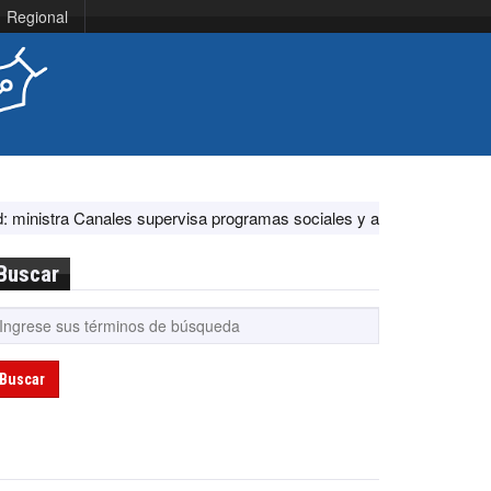
Regional
nales supervisa programas sociales y acciones ante El Niño
EE.UU
Buscar
Buscar