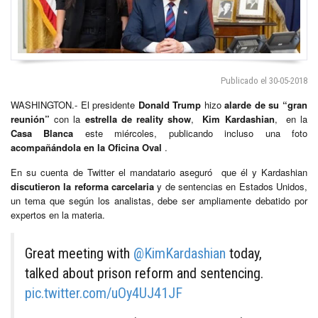
Publicado el 30-05-2018
WASHINGTON.- El presidente
Donald Trump
hizo
alarde de su “gran
reunión”
con la
estrella de reality show
,
Kim Kardashian
, en la
Casa Blanca
este miércoles, publicando incluso una foto
acompañándola en la Oficina Oval
.
En su cuenta de Twitter el mandatario aseguró que él y Kardashian
discutieron la reforma carcelaria
y de sentencias en Estados Unidos,
un tema que según los analistas, debe ser ampliamente debatido por
expertos en la materia.
Great meeting with
@KimKardashian
today,
talked about prison reform and sentencing.
pic.twitter.com/uOy4UJ41JF