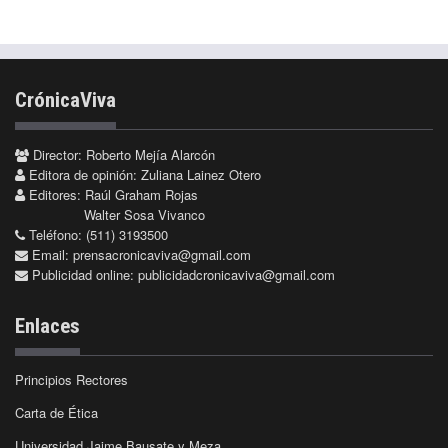
CrónicaViva
Director: Roberto Mejía Alarcón
Editora de opinión: Zuliana Lainez Otero
Editores: Raúl Graham Rojas
Walter Sosa Vivanco
Teléfono: (511) 3193500
Email:
prensacronicaviva@gmail.com
Publicidad online:
publicidadcronicaviva@gmail.com
Enlaces
Principios Rectores
Carta de Ética
Universidad Jaime Bausate y Meza