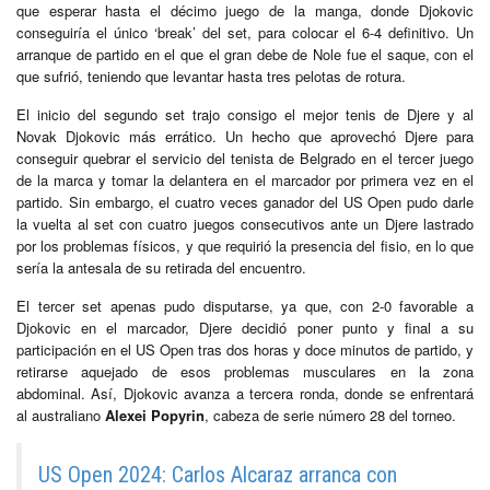
que esperar hasta el décimo juego de la manga, donde Djokovic
conseguiría el único ‘break’ del set, para colocar el 6-4 definitivo. Un
arranque de partido en el que el gran debe de Nole fue el saque, con el
que sufrió, teniendo que levantar hasta tres pelotas de rotura.
El inicio del segundo set trajo consigo el mejor tenis de Djere y al
Novak Djokovic más errático. Un hecho que aprovechó Djere para
conseguir quebrar el servicio del tenista de Belgrado en el tercer juego
de la marca y tomar la delantera en el marcador por primera vez en el
partido. Sin embargo, el cuatro veces ganador del US Open pudo darle
la vuelta al set con cuatro juegos consecutivos ante un Djere lastrado
por los problemas físicos, y que requirió la presencia del fisio, en lo que
sería la antesala de su retirada del encuentro.
El tercer set apenas pudo disputarse, ya que, con 2-0 favorable a
Djokovic en el marcador, Djere decidió poner punto y final a su
participación en el US Open tras dos horas y doce minutos de partido, y
retirarse aquejado de esos problemas musculares en la zona
abdominal. Así, Djokovic avanza a tercera ronda, donde se enfrentará
al australiano
Alexei Popyrin
, cabeza de serie número 28 del torneo.
US Open 2024: Carlos Alcaraz arranca con