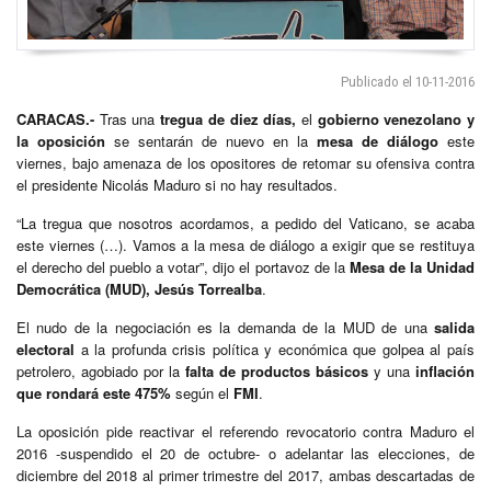
Publicado el 10-11-2016
CARACAS.-
Tras una
tregua de diez días,
el
gobierno venezolano y
la oposición
se sentarán de nuevo en la
mesa de diálogo
este
viernes, bajo amenaza de los opositores de retomar su ofensiva contra
el presidente Nicolás Maduro si no hay resultados.
“La tregua que nosotros acordamos, a pedido del Vaticano, se acaba
este viernes (…). Vamos a la mesa de diálogo a exigir que se restituya
el derecho del pueblo a votar”, dijo el portavoz de la
Mesa de la Unidad
Democrática (MUD), Jesús Torrealba
.
El nudo de la negociación es la demanda de la MUD de una
salida
electoral
a la profunda crisis política y económica que golpea al país
petrolero, agobiado por la
falta de productos básicos
y una
inflación
que rondará este 475%
según el
FMI
.
La oposición pide reactivar el referendo revocatorio contra Maduro el
2016 -suspendido el 20 de octubre- o adelantar las elecciones, de
diciembre del 2018 al primer trimestre del 2017, ambas descartadas de