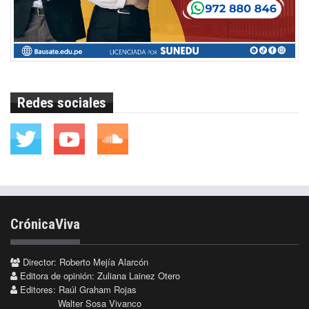
Redes sociales
CrónicaViva
Director: Roberto Mejía Alarcón
Editora de opinión: Zuliana Lainez Otero
Editores: Raúl Graham Rojas
Walter Sosa Vivanco