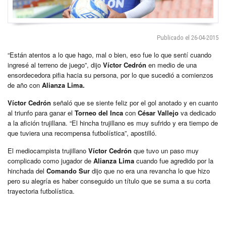
Publicado el 26-04-2015
“Están atentos a lo que hago, mal o bien, eso fue lo que sentí cuando
ingresé al terreno de juego”, dijo
Víctor Cedrón
en medio de una
ensordecedora pifia hacia su persona, por lo que sucedió a comienzos
de año con
Alianza Lima.
Víctor Cedrón
señaló que se siente feliz por el gol anotado y en cuanto
al triunfo para ganar el
Torneo del Inca
con
César Vallejo
va dedicado
a la afición trujillana. “El hincha trujillano es muy sufrido y era tiempo de
que tuviera una recompensa futbolística”, apostilló.
El mediocampista trujillano
Víctor Cedrón
que tuvo un paso muy
complicado como jugador de
Alianza Lima
cuando fue agredido por la
hinchada del
Comando Sur
dijo que no era una revancha lo que hizo
pero su alegría es haber conseguido un título que se suma a su corta
trayectoria futbolística.