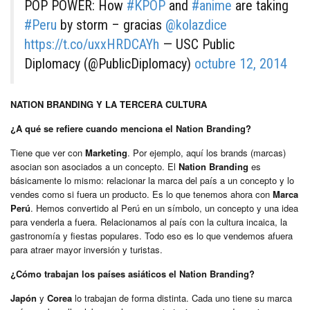
POP POWER: How
#KPOP
and
#anime
are taking
#Peru
by storm – gracias
@kolazdice
https://t.co/uxxHRDCAYh
— USC Public
Diplomacy (@PublicDiplomacy)
octubre 12, 2014
NATION BRANDING Y LA TERCERA CULTURA
¿A qué se refiere cuando menciona el Nation Branding?
Tiene que ver con
Marketing
. Por ejemplo, aquí los brands (marcas)
asocian son asociados a un concepto. El
Nation Branding
es
básicamente lo mismo: relacionar la marca del país a un concepto y lo
vendes como si fuera un producto. Es lo que tenemos ahora con
Marca
Perú
. Hemos convertido al Perú en un símbolo, un concepto y una idea
para venderla a fuera. Relacionamos al país con la cultura incaica, la
gastronomía y fiestas populares. Todo eso es lo que vendemos afuera
para atraer mayor inversión y turistas.
¿Cómo trabajan los países asiáticos el Nation Branding?
Japón
y
Corea
lo trabajan de forma distinta. Cada uno tiene su marca