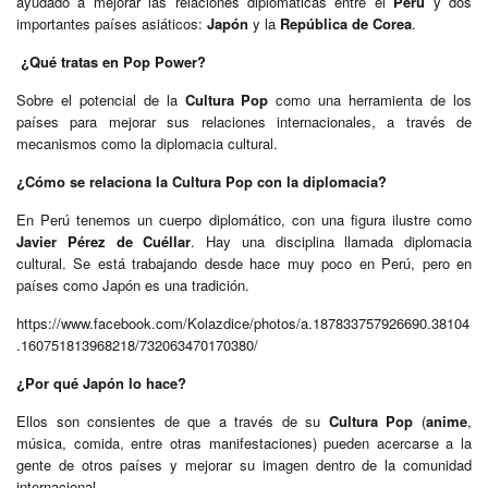
ayudado a mejorar las relaciones diplomáticas entre el
Perú
y dos
importantes países asiáticos:
Japón
y la
República de Corea
.
¿Qué tratas en Pop Power?
Sobre el potencial de la
Cultura Pop
como una herramienta de los
países para mejorar sus relaciones internacionales, a través de
mecanismos como la diplomacia cultural.
¿Cómo se relaciona la Cultura Pop con la diplomacia?
En Perú tenemos un cuerpo diplomático, con una figura ilustre como
Javier Pérez de Cuéllar
. Hay una disciplina llamada diplomacia
cultural. Se está trabajando desde hace muy poco en Perú, pero en
países como Japón es una tradición.
https://www.facebook.com/Kolazdice/photos/a.187833757926690.38104
.160751813968218/732063470170380/
¿Por qué Japón lo hace?
Ellos son consientes de que a través de su
Cultura Pop
(
anime
,
música, comida, entre otras manifestaciones) pueden acercarse a la
gente de otros países y mejorar su imagen dentro de la comunidad
internacional.