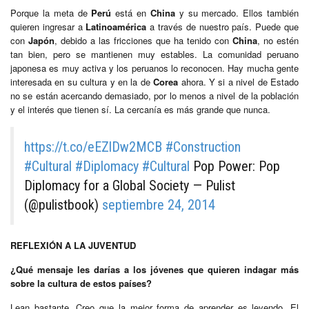
Porque la meta de
Perú
está en
China
y su mercado. Ellos también
quieren ingresar a
Latinoamérica
a través de nuestro país. Puede que
con
Japón
, debido a las fricciones que ha tenido con
China
, no estén
tan bien, pero se mantienen muy estables. La comunidad peruano
japonesa es muy activa y los peruanos lo reconocen. Hay mucha gente
interesada en su cultura y en la de
Corea
ahora. Y si a nivel de Estado
no se están acercando demasiado, por lo menos a nivel de la población
y el interés que tienen sí. La cercanía es más grande que nunca.
https://t.co/eEZlDw2MCB
#Construction
#Cultural
#Diplomacy
#Cultural
Pop Power: Pop
Diplomacy for a Global Society — Pulist
(@pulistbook)
septiembre 24, 2014
REFLEXIÓN A LA JUVENTUD
¿Qué mensaje les darías a los jóvenes que quieren indagar más
sobre la cultura de estos países?
Lean bastante. Creo que la mejor forma de aprender es leyendo. El