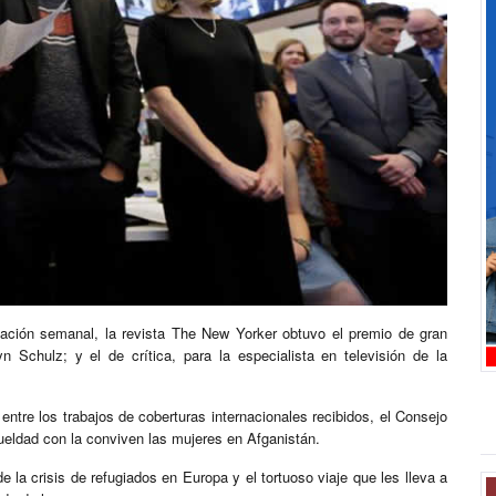
cación semanal, la revista The New Yorker obtuvo el premio de gran
n Schulz; y el de crítica, para la especialista en televisión de la
ntre los trabajos de coberturas internacionales recibidos, el Consejo
ueldad con la conviven las mujeres en Afganistán.
e la crisis de refugiados en Europa y el tortuoso viaje que les lleva a