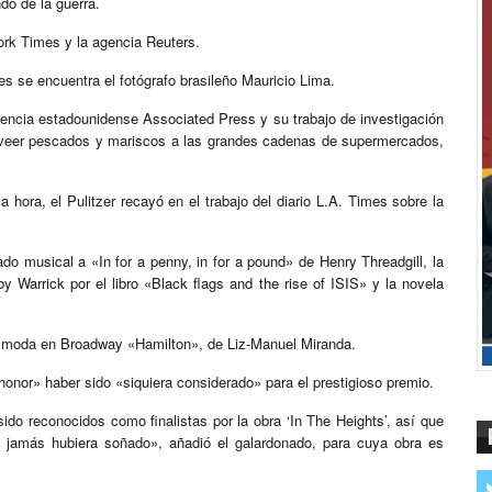
do de la guerra.
ork Times y la agencia Reuters.
s se encuentra el fotógrafo brasileño Mauricio Lima.
agencia estadounidense Associated Press y su trabajo de investigación
roveer pescados y mariscos a las grandes cadenas de supermercados,
a hora, el Pulitzer recayó en el trabajo del diario L.A. Times sobre la
ado musical a «In for a penny, in for a pound» de Henry Threadgill, la
y Warrick por el libro «Black flags and the rise of ISIS» y la novela
 de moda en Broadway «Hamilton», de Liz-Manuel Miranda.
honor» haber sido «siquiera considerado» para el prestigioso premio.
do reconocidos como finalistas por la obra ‘In The Heights’, así que
e jamás hubiera soñado», añadió el galardonado, para cuya obra es