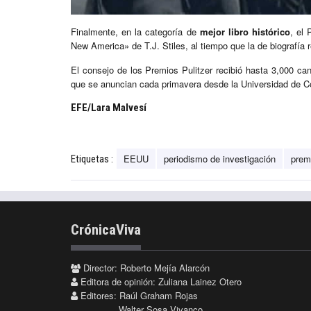
Finalmente, en la categoría de
mejor libro histórico
, el 
New America» de T.J. Stiles, al tiempo que la de biografía 
El consejo de los Premios Pulitzer recibió hasta 3,000 c
que se anuncian cada primavera desde la Universidad de C
EFE/Lara Malvesí
EEUU
periodismo de investigación
premi
Etiquetas :
CrónicaViva
Director: Roberto Mejía Alarcón
Editora de opinión: Zuliana Lainez Otero
Editores: Raúl Graham Rojas
Walter Sosa Vivanco