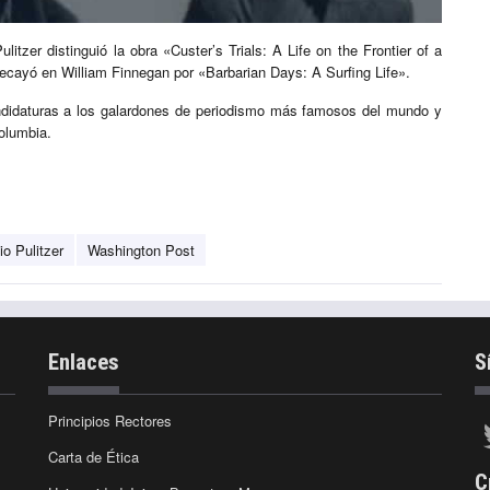
Pulitzer distinguió la obra «Custer’s Trials: A Life on the Frontier of a
recayó en William Finnegan por «Barbarian Days: A Surfing Life».
andidaturas a los galardones de periodismo más famosos del mundo y
olumbia.
o Pulitzer
Washington Post
Enlaces
S
Principios Rectores
Carta de Ética
C