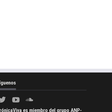
íguenos
rónicaViva es miembro del grupo ANP-