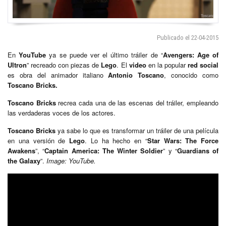
Publicado el 22-04-2015
En
YouTube
ya se puede ver el último tráiler de “
Avengers: Age of
Ultron
” recreado con piezas de
Lego
. El
video
en la popular
red social
es obra del animador italiano
Antonio Toscano
, conocido como
Toscano Bricks.
Toscano Bricks
recrea cada una de las escenas del tráiler, empleando
las verdaderas voces de los actores.
Toscano Bricks
ya sabe lo que es transformar un tráiler de una película
en una versión de
Lego
. Lo ha hecho en “
Star Wars: The Force
Awakens
”, “
Captain America: The Winter Soldier
” y “
Guardians of
the Galaxy
”.
Image: YouTube.