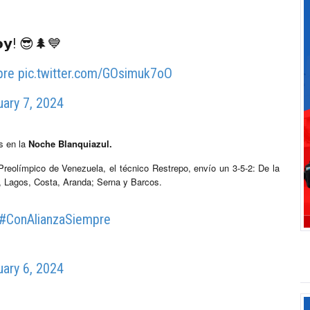
𝗵𝗼𝘆! 😎🌲💙
pre
pic.twitter.com/GOsimuk7oO
uary 7, 2024
s en la
Noche Blanquiazul.
Preolímpico de Venezuela, el técnico Restrepo, envío un 3-5-2: De la
, Lagos, Costa, Aranda; Serna y Barcos.
#ConAlianzaSiempre
uary 6, 2024