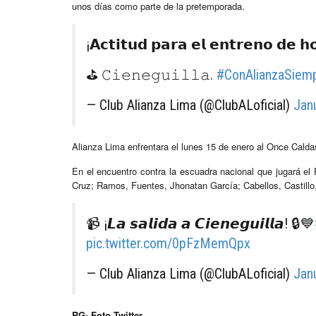
unos días como parte de la pretemporada.
¡𝗔𝗰𝘁𝗶𝘁𝘂𝗱 𝗽𝗮𝗿𝗮 𝗲𝗹 𝗲𝗻𝘁𝗿𝗲𝗻𝗼 𝗱𝗲 
⛳️ 𝙲𝚒𝚎𝚗𝚎𝚐𝚞𝚒𝚕𝚕𝚊.
#ConAlianzaSiem
— Club Alianza Lima (@ClubALoficial)
Jan
Alianza Lima enfrentara el lunes 15 de enero al Once Calda
En el encuentro contra la escuadra nacional que jugará el 
Cruz; Ramos, Fuentes, Jhonatan García; Cabellos, Castillo
📹 ¡𝙇𝙖 𝙨𝙖𝙡𝙞𝙙𝙖 𝙖 𝘾𝙞𝙚𝙣𝙚𝙜𝙪𝙞𝙡𝙡𝙖! 🔒💙
pic.twitter.com/0pFzMemQpx
— Club Alianza Lima (@ClubALoficial)
Jan
RG- Foto Twitter