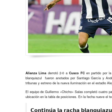
Alianza Lima
derrotó 2-0 a
Cusco FC
en partido por la
blanquiazul fueron anotados por Santiago García y Andr
tribunas y estreno de la nueva iluminación en el estadio Ale
El equipo de Guillermo «Chicho» Salas completó cuatro p
ubicación en la tabla de posiciones. En la fecha nueve el 
𝗖𝗼𝗻𝘁𝗶𝗻𝘂́𝗮 𝗹𝗮 𝗿𝗮𝗰𝗵𝗮 𝗯𝗹𝗮𝗻𝗾𝘂𝗶𝗮𝘇