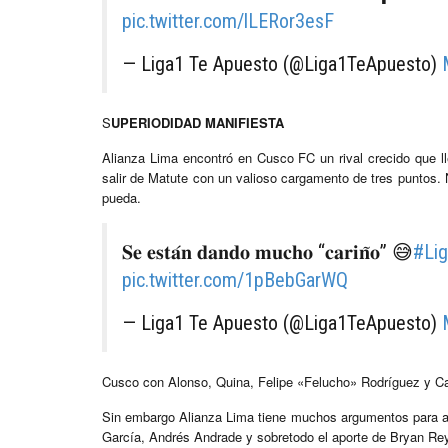
pic.twitter.com/lLERor3esF
— Liga1 Te Apuesto (@Liga1TeApuesto)
S
UPERIODIDAD MANIFIESTA
Alianza Lima encontró en Cusco FC un rival crecido que ll
salir de Matute con un valioso cargamento de tres puntos. 
pueda.
𝐒𝐞 𝐞𝐬𝐭𝐚́𝐧 𝐝𝐚𝐧𝐝𝐨 𝐦𝐮𝐜𝐡𝐨 “𝐜𝐚𝐫𝐢𝐧̃𝐨” 😅
#Li
pic.twitter.com/1pBebGarWQ
— Liga1 Te Apuesto (@Liga1TeApuesto)
Cusco con Alonso, Quina, Felipe «Felucho» Rodríguez y Cant
Sin embargo Alianza Lima tiene muchos argumentos para a
García, Andrés Andrade y sobretodo el aporte de Bryan Rey