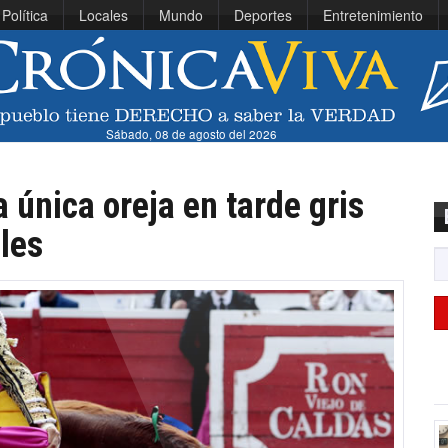
Política
Locales
Mundo
Deportes
Entretenimiento
Sábado, 08 de agosto del 2026
 única oreja en tarde gris
les