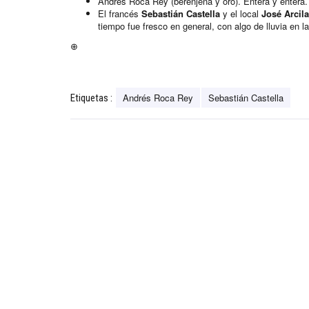
Andrés Roca Rey (berenjena y oro). Entera y entera.
El francés
Sebastián Castella
y el local
José Arcil
tiempo fue fresco en general, con algo de lluvia en la
⊕
Andrés Roca Rey
Sebastián Castella
Etiquetas :