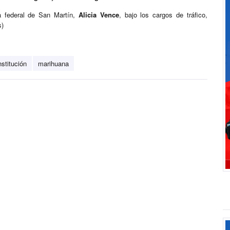
a federal de San Martín,
Alicia Vence
, bajo los cargos de tráfico,
s)
stitución
marihuana