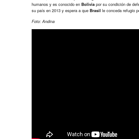
humanos y es conocido en
Bolivia
por su condición de def
su país en 2013 y espera a que
Brasil
le conceda refugio po
Foto: Andina