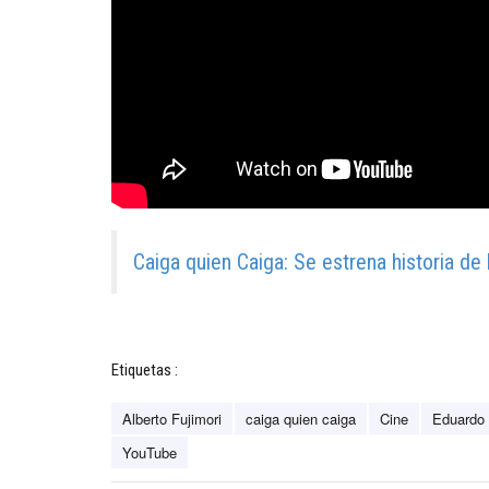
Caiga quien Caiga: Se estrena historia d
Etiquetas :
Alberto Fujimori
caiga quien caiga
Cine
Eduardo 
YouTube