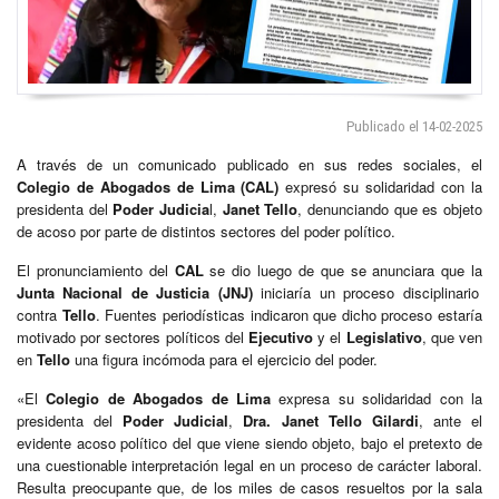
Publicado el 14-02-2025
A través de un comunicado publicado en sus redes sociales, el
Colegio de Abogados de Lima (CAL)
expresó su solidaridad con la
presidenta del
Poder Judicia
l,
Janet Tello
, denunciando que es objeto
de acoso por parte de distintos sectores del poder político.
El pronunciamiento del
CAL
se dio luego de que se anunciara que la
Junta Nacional de Justicia (JNJ)
iniciaría un proceso disciplinario
contra
Tello
. Fuentes periodísticas indicaron que dicho proceso estaría
motivado por sectores políticos del
Ejecutivo
y el
Legislativo
, que ven
en
Tello
una figura incómoda para el ejercicio del poder.
«El
Colegio de Abogados de Lima
expresa su solidaridad con la
presidenta del
Poder Judicial
,
Dra. Janet Tello Gilardi
, ante el
evidente acoso político del que viene siendo objeto, bajo el pretexto de
una cuestionable interpretación legal en un proceso de carácter laboral.
Resulta preocupante que, de los miles de casos resueltos por la sala