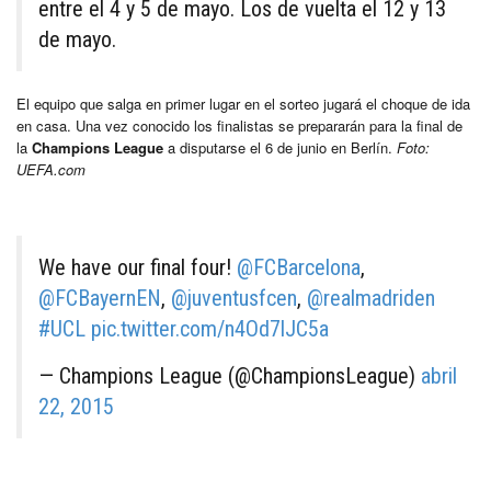
entre el 4 y 5 de mayo. Los de vuelta el 12 y 13
de mayo.
El equipo que salga en primer lugar en el sorteo jugará el choque de ida
en casa. Una vez conocido los finalistas se prepararán para la final de
la
Champions League
a disputarse el 6 de junio en Berlín.
Foto:
UEFA.com
We have our final four!
@FCBarcelona
,
@FCBayernEN
,
@juventusfcen
,
@realmadriden
#UCL
pic.twitter.com/n4Od7lJC5a
— Champions League (@ChampionsLeague)
abril
22, 2015