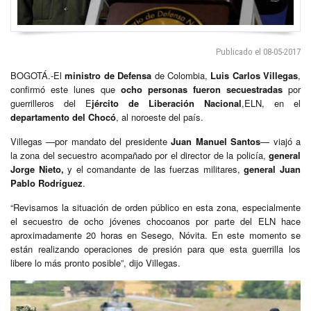
Publicado el 08-05-2017
BOGOTÁ.-El
ministro de Defensa
de Colombia,
Luis Carlos Villegas
,
confirmó este lunes que
ocho personas fueron secuestradas
por
guerrilleros del E
jército de Liberación Nacional
,ELN, en el
departamento del Chocó
, al noroeste del país.
Villegas —por mandato del presidente
Juan Manuel Santos
— viajó a
la zona del secuestro acompañado por el director de la policía,
general
Jorge Nieto,
y el comandante de las fuerzas militares,
general Juan
Pablo Rodríguez
.
“Revisamos la situación de orden público en esta zona, especialmente
el secuestro de ocho jóvenes chocoanos por parte del ELN hace
aproximadamente 20 horas en Sesego, Nóvita. En este momento se
están realizando operaciones de presión para que esta guerrilla los
libere lo más pronto posible”, dijo Villegas.