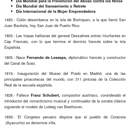
Día Mundial para la Prevención del Abuso
contra los
Niños
Día Mundial del Saneamiento o Retrete
Día Internacional de la Mujer Emprendedora
1493.- Colón desembarca en la isla de Borinquen, a la que llamó San
Juan Bautista, hoy San Juan de Puerto Rico.
1803.- Las tropas haitianas del general Dessalines entran triunfantes en
Cap Francais, con lo que termina el dominio francés sobre la isla
Española.
1805.- Nace
Fernando de Lesseps,
diplomático francés y constructor
del Canal de Suez.
1819.- Inauguración del Museo del Prado en Madrid, una de las
principales pinacotecas del mundo, con 311 pinturas de la Colección
Real de la escuela española.
1828.- Fallece
Franz Schubert,
compositor austriaco, considerado el
introductor del romanticismo musical y continuador de la sonata clásica
siguiendo el modelo de Ludwig van Beethoven.
1839.- El Congreso peruano dispone que el pueblo de Coracora
(Ayacucho) se denomine villa.