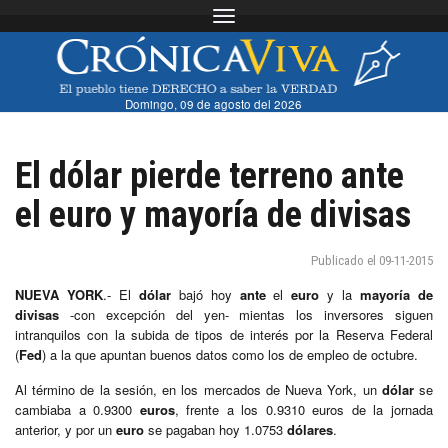
Toggle navigation
Domingo, 09 de agosto del 2026
El dólar pierde terreno ante
el euro y mayoría de divisas
Publicado el 09-11-2015
NUEVA YORK
.- El
dólar
bajó hoy
ante
el
euro
y la
mayoría
de
divisas
-con excepción del yen- mientas los inversores siguen
intranquilos con la subida de tipos de interés por la Reserva Federal
(
Fed
) a la que apuntan buenos datos como los de empleo de octubre.
Al término de la sesión, en los mercados de Nueva York, un
dólar
se
cambiaba a 0.9300
euros
, frente a los 0.9310 euros de la jornada
anterior, y por un
euro
se pagaban hoy 1.0753
dólares
.