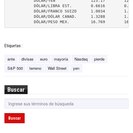
	   DÓLAR/YEN               123.17        123.16

	   DÓLAR/LIBRA EST.        0.6616        0.6645

	   DÓLAR/FRANCO SUIZO      1.0034        1.0058

	   DÓLAR/DÓLAR CANAD.      1.3288        1.3305

	   DÓLAR/PESO MEX.         16.769        16.
Etiquetas :
ante
divisas
euro
mayoría
Nasdaq
pierde
S&P 500
terreno
Wall Street
yen
Buscar
Buscar