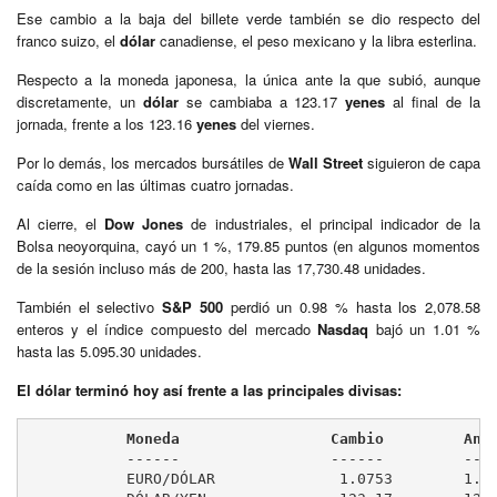
Ese cambio a la baja del billete verde también se dio respecto del
franco suizo, el
dólar
canadiense, el peso mexicano y la libra esterlina.
Respecto a la moneda japonesa, la única ante la que subió, aunque
discretamente, un
dólar
se cambiaba a 123.17
yenes
al final de la
jornada, frente a los 123.16
yenes
del viernes.
Por lo demás, los mercados bursátiles de
Wall Street
siguieron de capa
caída como en las últimas cuatro jornadas.
Al cierre, el
Dow Jones
de industriales, el principal indicador de la
Bolsa neoyorquina, cayó un 1 %, 179.85 puntos (en algunos momentos
de la sesión incluso más de 200, hasta las 17,730.48 unidades.
También el selectivo
S&P 500
perdió un 0.98 % hasta los 2,078.58
enteros y el índice compuesto del mercado
Nasdaq
bajó un 1.01 %
hasta las 5.095.30 unidades.
El dólar terminó hoy así frente a las principales divisas:
           Moneda                 Cambio         Ant
	   ------                 ------         --------

	   EURO/DÓLAR              1.0753        1.0742
