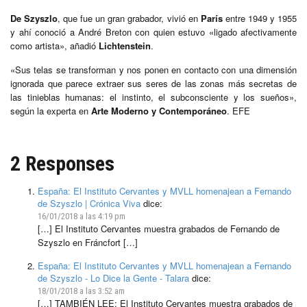
De Szyszlo
, que fue un gran grabador, vivió en
París
entre 1949 y 1955
y ahí conoció a André Breton con quien estuvo «ligado afectivamente
como artista», añadió
Lichtenstein
.
«Sus telas se transforman y nos ponen en contacto con una dimensión
ignorada que parece extraer sus seres de las zonas más secretas de
las tinieblas humanas: el instinto, el subconsciente y los sueños»,
según la experta en
Arte Moderno y Contemporáneo
. EFE
2 Responses
España: El Instituto Cervantes y MVLL homenajean a Fernando
de Szyszlo | Crónica Viva
dice:
16/01/2018 a las 4:19 pm
[…] El Instituto Cervantes muestra grabados de Fernando de
Szyszlo en Fráncfort […]
España: El Instituto Cervantes y MVLL homenajean a Fernando
de Szyszlo - Lo Dice la Gente - Talara
dice:
18/01/2018 a las 3:52 am
[…] TAMBIÉN LEE: El Instituto Cervantes muestra grabados de