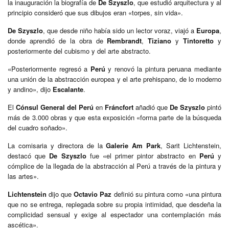
la inauguración la biografía de
De Szyszlo
, que estudió arquitectura y al
principio consideró que sus dibujos eran «torpes, sin vida».
De Szyszlo
, que desde niño había sido un lector voraz, viajó a
Europa
,
donde aprendió de la obra de
Rembrandt
,
Tiziano
y
Tintoretto
y
posteriormente del cubismo y del arte abstracto.
«Posteriormente regresó a
Perú
y renovó la pintura peruana mediante
una unión de la abstracción europea y el arte prehispano, de lo moderno
y andino», dijo
Escalante
.
El
Cónsul General del Perú
en
Fráncfort
añadió que
De Szyszlo
pintó
más de 3.000 obras y que esta exposición «forma parte de la búsqueda
del cuadro soñado».
La comisaria y directora de la
Galerie Am Park
, Sarit Lichtenstein,
destacó que
De Szyszlo
fue «el primer pintor abstracto en
Perú
y
cómplice de la llegada de la abstracción al Perú a través de la pintura y
las artes».
Lichtenstein
dijo que
Octavio Paz
definió su pintura como «una pintura
que no se entrega, replegada sobre su propia intimidad, que desdeña la
complicidad sensual y exige al espectador una contemplación más
ascética».