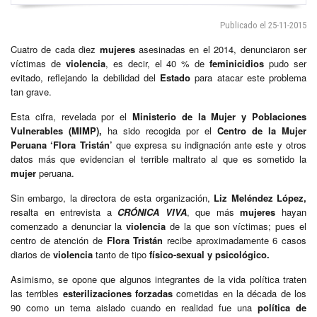
Publicado el 25-11-2015
Cuatro de cada diez
mujeres
asesinadas en el 2014, denunciaron ser
víctimas de
violencia
, es decir, el 40 % de
feminicidios
pudo ser
evitado, reflejando la debilidad del
Estado
para atacar este problema
tan grave.
Esta cifra, revelada por el
Ministerio de la Mujer y Poblaciones
Vulnerables (MIMP),
ha sido recogida por el
Centro de la Mujer
Peruana ‘Flora Tristán’
que expresa su indignación ante este y otros
datos más que evidencian el terrible maltrato al que es sometido la
mujer
peruana.
Sin embargo, la directora de esta organización,
Liz Meléndez López,
resalta en entrevista a
CRÓNICA VIVA
, que más
mujeres
hayan
comenzado a denunciar la
violencia
de la que son víctimas; pues el
centro de atención de
Flora Tristán
recibe aproximadamente 6 casos
diarios de
violencia
tanto de tipo
físico-sexual y psicológico.
Asimismo, se opone que algunos integrantes de la vida política traten
las terribles
esterilizaciones forzadas
cometidas en la década de los
90 como un tema aislado cuando en realidad fue una
política de