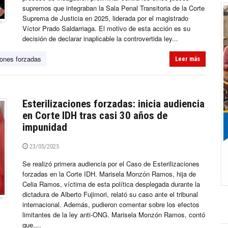
supremos que integraban la Sala Penal Transitoria de la Corte
Suprema de Justicia en 2025, liderada por el magistrado
Víctor Prado Saldarriaga. El motivo de esta acción es su
decisión de declarar inaplicable la controvertida ley...
iones forzadas
Leer más
Esterilizaciones forzadas: inicia audiencia
en Corte IDH tras casi 30 años de
impunidad
23/05/2025
Se realizó primera audiencia por el Caso de Esterilizaciones
forzadas en la Corte IDH. Marisela Monzón Ramos, hija de
Celia Ramos, víctima de esta política desplegada durante la
dictadura de Alberto Fujimori, relató su caso ante el tribunal
internacional. Además, pudieron comentar sobre los efectos
limitantes de la ley anti-ONG. Marisela Monzón Ramos, contó
que,...