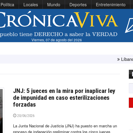
Política
Locales
Mundo
Deportes
Entretenimiento
Viernes, 07 de agosto del 2026
Líbano e Israel concluye
JNJ: 5 jueces en la mira por inaplicar ley
de impunidad en caso esterilizaciones
forzadas
20/06/2026
La Junta Nacional de Justicia (JNJ) ha puesto en marcha un
proceso de indagación preliminar contra los cinco jueces