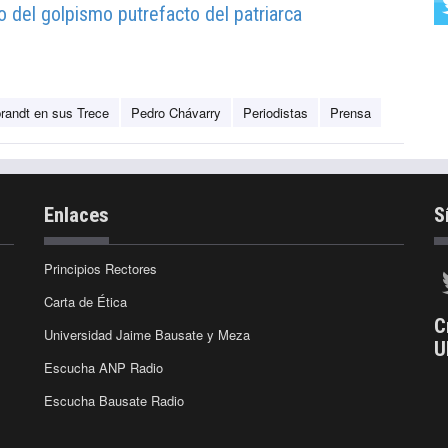
 del golpismo putrefacto del patriarca
brandt en sus Trece
Pedro Chávarry
Periodistas
Prensa
Enlaces
S
Principios Rectores
Carta de Ética
C
Universidad Jaime Bausate y Meza
U
Escucha ANP Radio
Escucha Bausate Radio