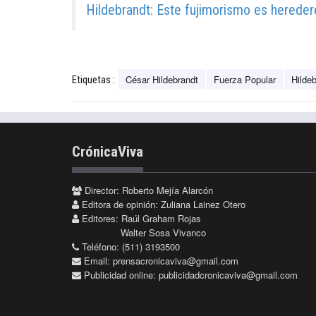
Hildebrandt: Este fujimorismo es heredero
César Hildebrandt
Fuerza Popular
Hilde
Etiquetas :
CrónicaViva
Director: Roberto Mejía Alarcón
Editora de opinión: Zuliana Lainez Otero
Editores: Raúl Graham Rojas
Walter Sosa Vivanco
Teléfono: (511) 3193500
Email:
prensacronicaviva@gmail.com
Publicidad online:
publicidadcronicaviva@gmail.com