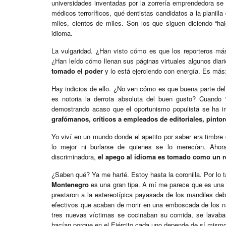
universidades inventadas por la zorrería emprendedora se
médicos terroríficos, qué dentistas candidatos a la planil
miles, cientos de miles. Son los que siguen diciendo “haig
idioma.
La vulgaridad. ¿Han visto cómo es que los reporteros más
¿Han leído cómo llenan sus páginas virtuales algunos dia
tomado el poder
y lo está ejerciendo con energía. Es más
Hay indicios de ello. ¿No ven cómo es que buena parte de
es notoria la derrota absoluta del buen gusto? Cuando
demostrando acaso que el oportunismo populista se ha
grafómanos, críticos a empleados de editoriales, pinto
Yo viví en un mundo donde el apetito por saber era timbre 
lo mejor ni burlarse de quienes se lo merecían. Ahora
discriminadora,
el apego al idioma es tomado como un re
¿Saben qué? Ya me harté. Estoy hasta la coronilla. Por lo t
Montenegro
es una gran tipa. A mí me parece que es una h
prestaron a la estereotípica payasada de los mandiles de
efectivos que acaban de morir en una emboscada de los narc
tres nuevas víctimas se cocinaban su comida, se lavaba
hacían porque en el Ejército cada uno depende de sí mism