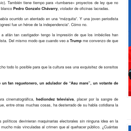
sic). También tiene tiempo para «tumbarse» proyectos de ley que no
 blanco
Pedro Gonzalo Chávarry
, violador de oficinas lacradas.
había ocurrido un atentado en una “mézquita”. Y una joven periodista
lognesi fue un héroe de la independencia”. Cómo no.
a afán tan castigador- tengo la impresión de que los imbéciles han
alista. Del mismo modo que cuando veo a
Trump
me convenzo de que
 todo lo posible para que la cultura sea una exquisitez de sonsitos
e un fan reguetonero, un adulador de “Asu mare”, un votante de
ra cinematográfica,
hediondez televisiva
, placer por la sangre de
que, entre otras muchas cosas, ha desterrado de su habla cotidiana la
 políticos devinieran maquinarias electorales sin ninguna idea en la
s mucho más vinculadas al crimen que al quehacer público. ¿Cuántas