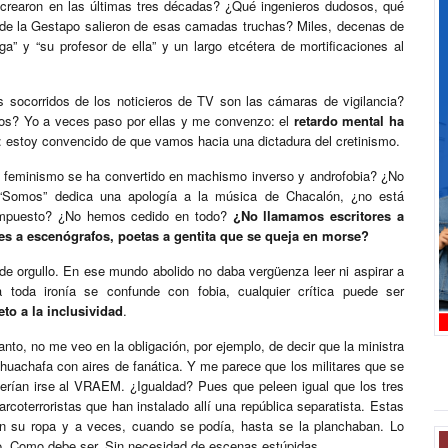
 crearon en las últimas tres décadas? ¿Qué ingenieros dudosos, qué
la de la Gestapo salieron de esas camadas truchas? Miles, decenas de
a” y “su profesor de ella” y un largo etcétera de mortificaciones al
 socorridos de los noticieros de TV son las cámaras de vigilancia?
rios? Yo a veces paso por ellas y me convenzo: el
retardo mental ha
: estoy convencido de que vamos hacia una dictadura del cretinismo.
l feminismo se ha convertido en machismo inverso y androfobia? ¿No
 “Somos” dedica una apología a la música de Chacalón, ¿no está
 impuesto? ¿No hemos cedido en todo?
¿No llamamos escritores a
res a escenógrafos, poetas a gentita que se queja en morse?
de orgullo. En ese mundo abolido no daba vergüenza leer ni aspirar a
 toda ironía se confunde con fobia, cualquier crítica puede ser
to a la inclusividad
.
anto, no me veo en la obligación, por ejemplo, de decir que la ministra
uachafa con aires de fanática. Y me parece que los militares que se
berían irse al VRAEM. ¿Igualdad? Pues que peleen igual que los tres
oterroristas que han instalado allí una república separatista. Estas
n su ropa y a veces, cuando se podía, hasta se la planchaban. Lo
o. Como debe ser. Sin necesidad de escenas estúpidas.