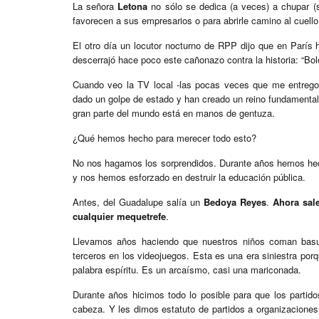
La señora
Letona
no sólo se dedica (a veces) a chupar (
favorecen a sus empresarios o para abrirle camino al cuello
El otro día un locutor nocturno de RPP dijo que en París 
descerrajó hace poco este cañonazo contra la historia: “Bo
Cuando veo la TV local -las pocas veces que me entrego 
dado un golpe de estado y han creado un reino fundament
gran parte del mundo está en manos de gentuza.
¿Qué hemos hecho para merecer todo esto?
No nos hagamos los sorprendidos. Durante años hemos hecho
y nos hemos esforzado en destruir la educación pública.
Antes, del Guadalupe salía un
Bedoya Reyes
.
Ahora sal
cualquier mequetrefe
.
Llevamos años haciendo que nuestros niños coman basu
terceros en los videojuegos. Esta es una era siniestra por
palabra espíritu. Es un arcaísmo, casi una mariconada.
Durante años hicimos todo lo posible para que los partidos
cabeza. Y les dimos estatuto de partidos a organizacione