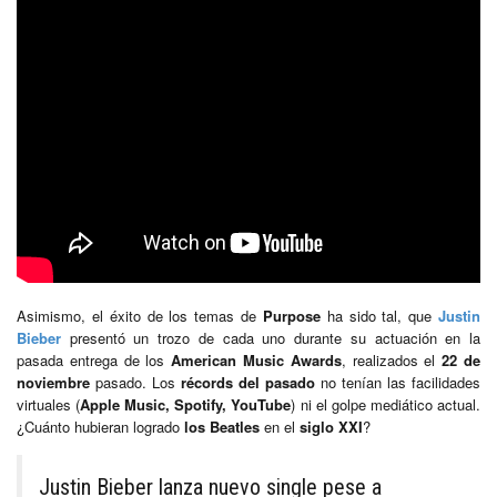
Asimismo, el éxito de los temas de
Purpose
ha sido tal, que
Justin
Bieber
presentó un trozo de cada uno durante su actuación en la
pasada entrega de los
American Music Awards
, realizados el
22 de
noviembre
pasado. Los
récords del pasado
no tenían las facilidades
virtuales (
Apple Music, Spotify, YouTube
) ni el golpe mediático actual.
¿Cuánto hubieran logrado
los Beatles
en el
siglo XXI
?
Justin Bieber lanza nuevo single pese a