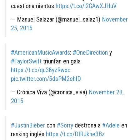
cuestionamientos
https://t.co/l2GAwXJHuV
— Manuel Salazar (@manuel_salaz1)
November
25, 2015
#AmericanMusicAwards
:
#OneDirection
y
#TaylorSwift
triunfan en gala
https://t.co/qu38yzRwxc
pic.twitter.com/5dsPM2ehID
— Crónica Viva (@cronica_viva)
November 23,
2015
#JustinBieber
con
#Sorry
destrona a
#Adele
en
ranking inglés
https://t.co/DIRJkhe3Bz