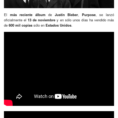
El
más reciente álbum
de
Justin Bieber
,
Purpose
, se lanzó
oficialmente el
13 de noviembre
y en sólo unos días ha vendido más
de
600 mil copias
sólo en
Estados Unidos
.