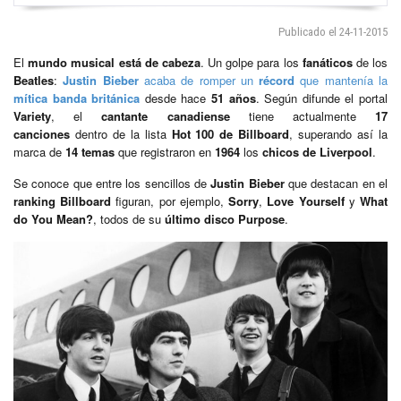
Publicado el 24-11-2015
El
mundo musical está de cabeza
. Un golpe para los
fanáticos
de los
Beatles
:
Justin Bieber
acaba de romper un
récord
que mantenía la
mítica banda británica
desde hace
51 años
. Según difunde el portal
Variety
, el
cantante canadiense
tiene actualmente
17
canciones
dentro de la lista
Hot 100 de Billboard
, superando así la
marca de
14 temas
que registraron en
1964
los
chicos de Liverpool
.
Se conoce que entre los sencillos de
Justin Bieber
que destacan en el
ranking Billboard
figuran, por ejemplo,
Sorry
,
Love Yourself
y
What
do You Mean?
, todos de su
último disco Purpose
.