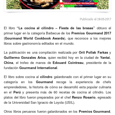
Publicado el 28-05-2017
El libro
“La cocina al cilindro – Fiesta de las brasas”
obtuvo el
primer lugar en la categoría Barbecue de los
Premios Gourmand 2017
(
Gourmand World Cookbook Awards
), que reconoce a los mejores
libros sobre gastronomía editados en el mundo.
La publicación es una compilación realizada por
Orit Pollak Farkas
y
Guillermo Gonzales Arica
, quien recibió hoy en la ciudad de
Yantai
,
China
, el trofeo de manos de
Edouard Cointreau
, presidente de la
fundación
Gourmand International
.
El libro sobre cocina al
cilindro
galardonado con el primer lugar en su
categoría en los
Gourmand
recoge la experiencia de chefs
emprendedores, la historia de cómo se desarrolló esta popular culinaria
en el
Perú
y presenta más de 60 recetas de cocina al cilindro. Los
platos del libro fueron preparados por el chef
Renzo Rosario
, egresado
de la Universidad San Ignacio de Loyola (USIL).
Otros libros peruanos fueron galardonados en los
Premios Gourmand
,