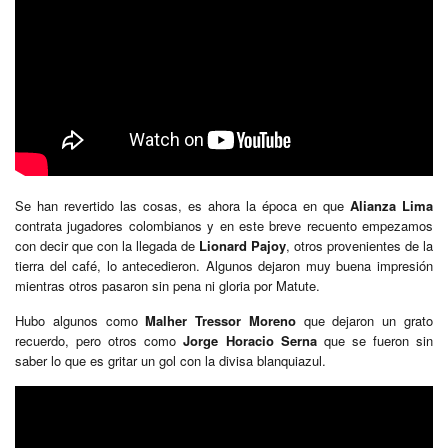
Se han revertido las cosas, es ahora la época en que
Alianza Lima
contrata jugadores colombianos y en este breve recuento empezamos
con decir que con la llegada de
Lionard Pajoy
, otros provenientes de la
tierra del café, lo antecedieron. Algunos dejaron muy buena impresión
mientras otros pasaron sin pena ni gloria por Matute.
Hubo algunos como
Malher Tressor Moreno
que dejaron un grato
recuerdo, pero otros como
Jorge Horacio Serna
que se fueron sin
saber lo que es gritar un gol con la divisa blanquiazul.