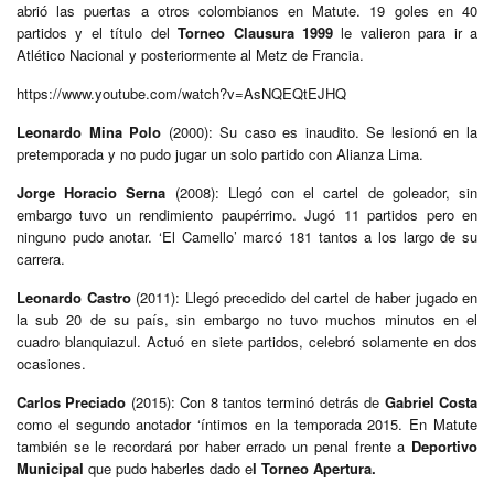
abrió las puertas a otros colombianos en Matute. 19 goles en 40
partidos y el título del
Torneo Clausura 1999
le valieron para ir a
Atlético Nacional y posteriormente al Metz de Francia.
https://www.youtube.com/watch?v=AsNQEQtEJHQ
Leonardo Mina Polo
(2000): Su caso es inaudito. Se lesionó en la
pretemporada y no pudo jugar un solo partido con Alianza Lima.
Jorge Horacio Serna
(2008): Llegó con el cartel de goleador, sin
embargo tuvo un rendimiento paupérrimo. Jugó 11 partidos pero en
ninguno pudo anotar. ‘El Camello’ marcó 181 tantos a los largo de su
carrera.
Leonardo Castro
(2011): Llegó precedido del cartel de haber jugado en
la sub 20 de su país, sin embargo no tuvo muchos minutos en el
cuadro blanquiazul. Actuó en siete partidos, celebró solamente en dos
ocasiones.
Carlos Preciado
(2015): Con 8 tantos terminó detrás de
Gabriel Costa
como el segundo anotador ‘íntimos en la temporada 2015. En Matute
también se le recordará por haber errado un penal frente a
Deportivo
Municipal
que pudo haberles dado e
l Torneo Apertura.