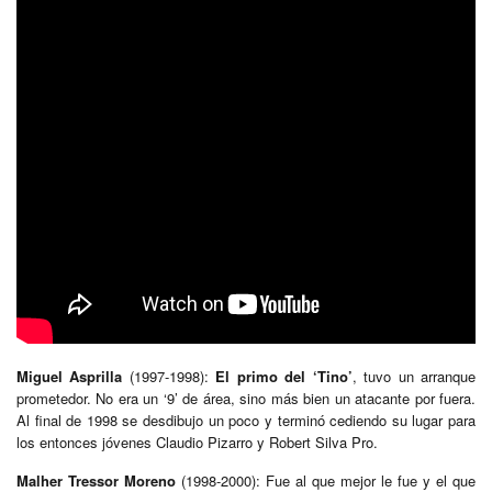
Miguel Asprilla
(1997-1998):
El primo del ‘Tino’
, tuvo un arranque
prometedor. No era un ‘9’ de área, sino más bien un atacante por fuera.
Al final de 1998 se desdibujo un poco y terminó cediendo su lugar para
los entonces jóvenes Claudio Pizarro y Robert Silva Pro.
Malher Tressor Moreno
(1998-2000): Fue al que mejor le fue y el que