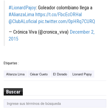
#LionardPajoy
: Goleador colombiano llega a
#AlianzaLima
https://t.co/FbcEcORHal
@ClubALoficial
pic.twitter.com/0pHRq7CURQ
— Crónica Viva (@cronica_viva)
December 2,
2015
Etiquetas :
Alianza Lima
César Cueto
El Dorado
Lionard Pajoy
Buscar