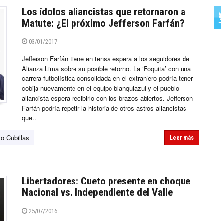
Los ídolos aliancistas que retornaron a
Matute: ¿El próximo Jefferson Farfán?
03/01/2017
Jefferson Farfán tiene en tensa espera a los seguidores de
Alianza Lima sobre su posible retorno. La ‘Foquita’ con una
carrera futbolística consolidada en el extranjero podría tener
cobija nuevamente en el equipo blanquiazul y el pueblo
aliancista espera recibirlo con los brazos abiertos. Jefferson
Farfán podría repetir la historia de otros astros aliancistas
que...
lo Cubillas
Leer más
Libertadores: Cueto presente en choque
Nacional vs. Independiente del Valle
25/07/2016