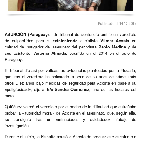
Publicado el 14-12-2017
ASUNCIÓN (Paraguay)
.- Un tribunal de sentenció emitió un veredicto
de culpabilidad para el
exintentende
oficialista
Vilmar Acosta
en
calidad de instigador del asesinato del periodista
Pablo Medina
y de
sus asistente,
Antonia Almada,
ocurrido en el 2014 en el este de
Paraguay.
El tribunal dio así por válidas las evidencias planteadas por la Fiscalía,
que tras el veredicto ha solicitado la pena de 30 años de cárcel más
otros Díez años bajo medidas de seguridad para Acosta en base a su
«peligrosidad», dijo a
Efe
Sandra Quiñónez,
una de las fiscales del
caso.
Quiñónez valoró el veredicto por el hecho de la dificultad que entrañaba
probar la «autoridad moral» de Acosta en el asesinato, que, según ella,
se consiguió tras un «minuciosos y cuidadoso» trabajo de
investigación.
Durante el juicio, la Fiscalía acusó a Acosta de ordenar ese asesinato a