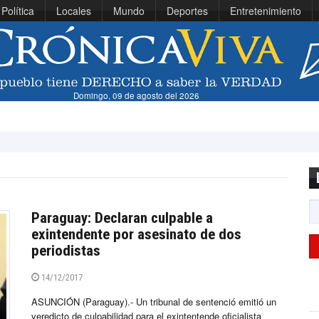
Política
Locales
Mundo
Deportes
Entretenimiento
Domingo, 09 de agosto del 2026
Viníc
Paraguay: Declaran culpable a
exintendente por asesinato de dos
periodistas
14/12/2017
ASUNCIÓN (Paraguay).- Un tribunal de sentenció emitió un
veredicto de culpabilidad para el exintentende oficialista