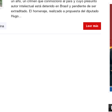
un año, un crimen que conmocionó al país y cuyo presunto
autor intelectual está detenido en Brasil y pendiente de ser
extraditado. El homenaje, realizado a propuesta del diputado
Hugo...
ina
Leer más