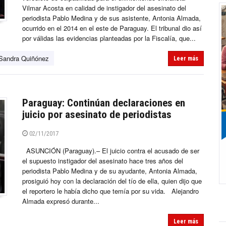
Vilmar Acosta en calidad de instigador del asesinato del
periodista Pablo Medina y de sus asistente, Antonia Almada,
ocurrido en el 2014 en el este de Paraguay. El tribunal dio así
por válidas las evidencias planteadas por la Fiscalía, que...
Sandra Quiñónez
Leer más
Paraguay: Continúan declaraciones en
juicio por asesinato de periodistas
02/11/2017
ASUNCIÓN (Paraguay).– El juicio contra el acusado de ser
el supuesto instigador del asesinato hace tres años del
periodista Pablo Medina y de su ayudante, Antonia Almada,
prosiguió hoy con la declaración del tío de ella, quien dijo que
el reportero le había dicho que temía por su vida. Alejandro
Almada expresó durante...
Leer más