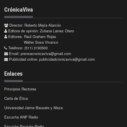
CrónicaViva
Director: Roberto Mejía Alarcón
Editora de opinión: Zuliana Lainez Otero
Editores: Raúl Graham Rojas
Walter Sosa Vivanco
Teléfono: (511) 3193500
Email:
prensacronicaviva@gmail.com
Publicidad online:
publicidadcronicaviva@gmail.com
Enlaces
Principios Rectores
Carta de Ética
Universidad Jaime Bausate y Meza
Escucha ANP Radio
Escucha Bausate Radio