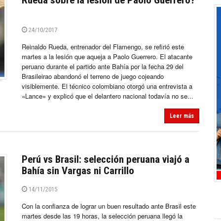
Rueda sobre la lesión de Paolo Guerrero?
24/10/2017
Reinaldo Rueda, entrenador del Flamengo, se refirió este
martes a la lesión que aqueja a Paolo Guerrero. El atacante
peruano durante el partido ante Bahía por la fecha 29 del
Brasileirao abandonó el terreno de juego cojeando
visiblemente. El técnico colombiano otorgó una entrevista a
«Lance» y explicó que el delantero nacional todavía no se...
Leer más
Perú vs Brasil: selección peruana viajó a
Bahía sin Vargas ni Carrillo
14/11/2015
Con la confianza de lograr un buen resultado ante Brasil este
martes desde las 19 horas, la selección peruana llegó la