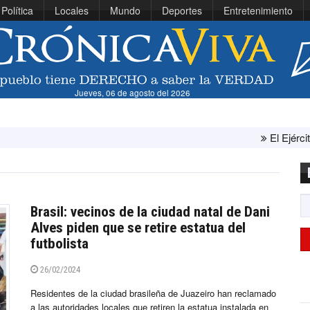
Política
Locales
Mundo
Deportes
Entretenimiento
Jueves, 06 de agosto del 2026
El Ejército de Estado
Brasil: vecinos de la ciudad natal de Dani
Alves piden que se retire estatua del
futbolista
26/02/2024
Residentes de la ciudad brasileña de Juazeiro han reclamado
a las autoridades locales que retiren la estatua instalada en