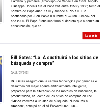
Cardenal y patriarca (arzobispo) de Venecia en 1953. Angelo
Giuseppe Roncalli fue el Papa 261 entre 1958 y 1963; tomó el
nombre de Papa Juan XXIII y sucede a Pío XII. Fue
beatificado por Juan Pablo II durante el «Gran Jubileo» del
año 2000. El Papa Francisco firmó el decreto que autorizó su
canonización, que se...
Leer más
Bill Gates: “La IA sustituirá a los sitios de
búsqueda y compra”
23/05/2023
Bill Gates aseguró que la carrera tecnológica por ganar es el
desarrollo del mejor agente artificialmente inteligente,
preparado para la alteración de los motores de búsqueda, la
productividad, así como de los sitios de compras on line.
“Nunca volverás a un sitio de búsqueda. Nunca irás a
Amazon”, anticipó en el AI Forward 2023, un...