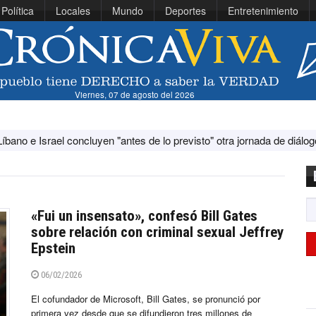
Política
Locales
Mundo
Deportes
Entretenimiento
Viernes, 07 de agosto del 2026
ncluyen "antes de lo previsto" otra jornada de diálogo por "acontecimi
«Fui un insensato», confesó Bill Gates
sobre relación con criminal sexual Jeffrey
Epstein
06/02/2026
El cofundador de Microsoft, Bill Gates, se pronunció por
primera vez desde que se difundieron tres millones de