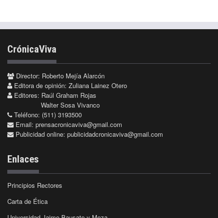
CrónicaViva
Director: Roberto Mejía Alarcón
Editora de opinión: Zuliana Lainez Otero
Editores: Raúl Graham Rojas
Walter Sosa Vivanco
Teléfono: (511) 3193500
Email:
prensacronicaviva@gmail.com
Publicidad online:
publicidadcronicaviva@gmail.com
Enlaces
Principios Rectores
Carta de Ética
Universidad Jaime Bausate y Meza