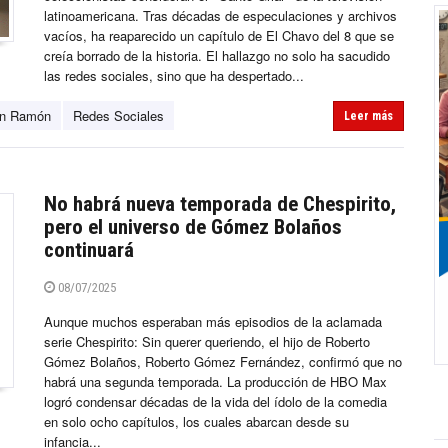
latinoamericana. Tras décadas de especulaciones y archivos
vacíos, ha reaparecido un capítulo de El Chavo del 8 que se
creía borrado de la historia. El hallazgo no solo ha sacudido
las redes sociales, sino que ha despertado...
on Ramón
Redes Sociales
Leer más
No habrá nueva temporada de Chespirito,
pero el universo de Gómez Bolaños
continuará
08/07/2025
Aunque muchos esperaban más episodios de la aclamada
serie Chespirito: Sin querer queriendo, el hijo de Roberto
Gómez Bolaños, Roberto Gómez Fernández, confirmó que no
habrá una segunda temporada. La producción de HBO Max
logró condensar décadas de la vida del ídolo de la comedia
en solo ocho capítulos, los cuales abarcan desde su
infancia...