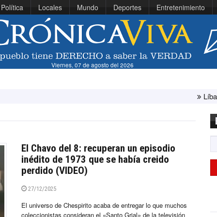
Política
Locales
Mundo
Deportes
Entretenimiento
Viernes, 07 de agosto del 2026
Líbano e Israel conclu
El Chavo del 8: recuperan un episodio
inédito de 1973 que se había creido
perdido (VIDEO)
27/12/2025
El universo de Chespirito acaba de entregar lo que muchos
coleccionistas consideran el «Santo Grial» de la televisión