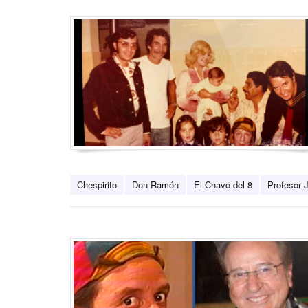
Chespirito
Don Ramón
El Chavo del 8
Profesor J