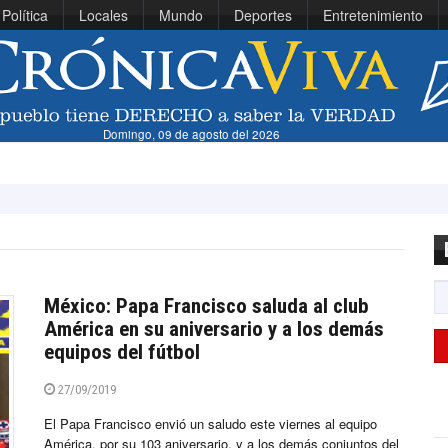
Política
Locales
Mundo
Deportes
Entretenimiento
Domingo, 09 de agosto del 2026
Viníci
México: Papa Francisco saluda al club
América en su aniversario y a los demás
equipos del fútbol
27/09/2019
El Papa Francisco envió un saludo este viernes al equipo
América, por su 103 aniversario, y a los demás conjuntos del