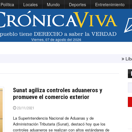
Política
Locales
Mundo
Deportes
Entretenimiento
Viernes, 07 de agosto del 2026
Líbano e Israel conc
Sunat agiliza controles aduaneros y
promueve el comercio exterior
23/11/2021
La Superintendencia Nacional de Aduanas y de
Administración Tributaria (Sunat), destacó hoy que los
controles aduaneros se realizan con altos estándares de